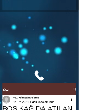
Yazı
yaziveimzainceleme
14 Eyl 2021
1 dakikada okunur
BOŞ KAĞIDA ATILAN