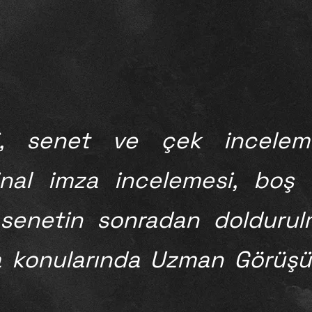
i, senet ve çek incelemes
minal imza incelemesi, boş
 senetin sonradan doldurul
 konularında Uzman Görüş