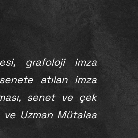
i, grafoloji imza
 senete atılan imza
ması, senet ve çek
ü ve Uzman Mütalaa