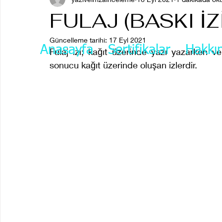
FULAJ (BASKI İ
Güncelleme tarihi:
17 Eyl 2021
Anasayfa
Sertifikalar
Hakkı
Fulaj izi; kağıt üzerinde yazı yazarken v
sonucu kağıt üzerinde oluşan izlerdir.  