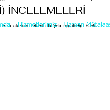
Zİ) İNCELEMELERİ
mda
Hizmetlerimiz
Uzman Mütalaa
e imza atarken kalemin kağıda uyguladığı baskı 