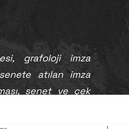
i, grafoloji imza
 senete atılan imza
ması, senet ve çek
ü ve Uzman Mütalaa
unur