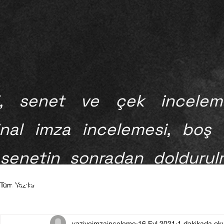
i, senet ve çek incelemes
minal imza incelemesi, boş
 senetin sonradan doldurul
 konularında Uzman Görüş
Tüm Yazılar
yaziveimzainceleme
16 Eyl 2021
1 dakikada ok