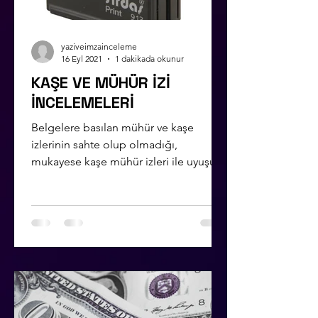
yaziveimzainceleme
16 Eyl 2021
1 dakikada okunur
KAŞE VE MÜHÜR İZİ
İNCELEMELERİ
Belgelere basılan mühür ve kaşe
izlerinin sahte olup olmadığı,
mukayese kaşe mühür izleri ile uyuşup
uyuşmadığı, montaj olup olmadığı...