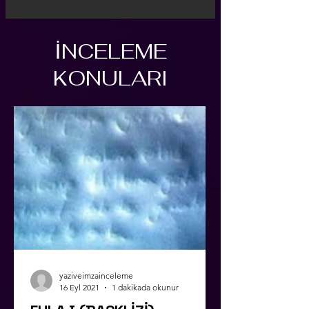
İNCELEME
KONULARI
yaziveimzainceleme
16 Eyl 2021
1 dakikada okunur