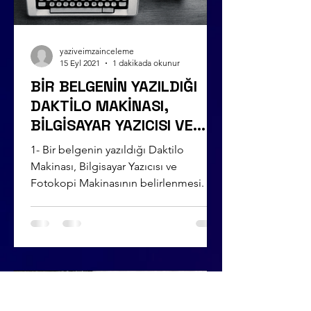
yaziveimzainceleme
15 Eyl 2021
1 dakikada okunur
BİR BELGENİN YAZILDIĞI
DAKTİLO MAKİNASI,
BİLGİSAYAR YAZICISI VE
FOTOKOPİ MAKİNASININ
1- Bir belgenin yazıldığı Daktilo
BELİRLENMESİ
Makinası, Bilgisayar Yazıcısı ve
Fotokopi Makinasının belirlenmesi. 2-
Farklı 2 belgenin, aynı yada...